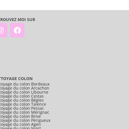
TROUVEZ MOI SUR
TTOYAGE COLON
toyage du colon Bordeaux
toyage du colon Arcachon
toyage du colon Libourne
toyage du colon Cestas
toyage du colon Bègles
toyage du colon Talence
toyage du colon Pessac
toyage du colon Mérignac
toyage du colon Brive
toyage du colon Périgueux
toyage du colon Agen
toyage du colon Niort