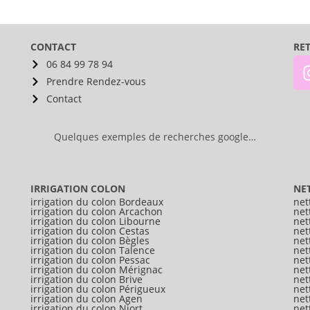
CONTACT
RE
06 84 99 78 94
Prendre Rendez-vous
Contact
Quelques exemples de recherches google…
IRRIGATION COLON
NE
irrigation du colon Bordeaux
net
irrigation du colon Arcachon
net
irrigation du colon Libourne
net
irrigation du colon Cestas
net
irrigation du colon Bègles
net
irrigation du colon Talence
net
irrigation du colon Pessac
net
irrigation du colon Mérignac
net
irrigation du colon Brive
net
irrigation du colon Périgueux
net
irrigation du colon Agen
net
irrigation du colon Niort
net