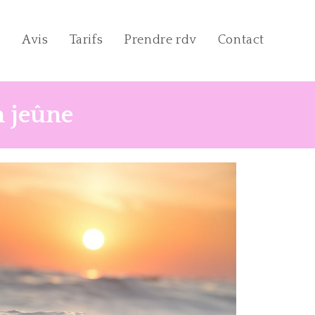
?
Avis
Tarifs
Prendre rdv
Contact
n jeûne