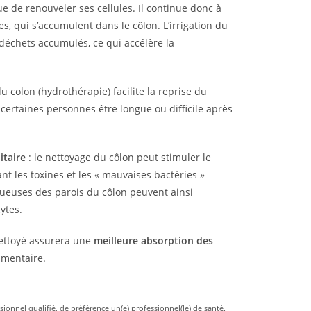
e de renouveler ses cellules. Il continue donc à
s, qui s’accumulent dans le côlon. L’irrigation du
 déchets accumulés, ce qui accélère la
 du colon (hydrothérapie) facilite la reprise du
r certaines personnes être longue ou difficile après
itaire
: le nettoyage du côlon peut stimuler le
t les toxines et les « mauvaises bactéries »
uqueuses des parois du côlon peuvent ainsi
ytes.
ettoyé assurera une
meilleure absorption des
limentaire.
ionnel qualifié, de préférence un(e) professionnel(le) de santé.