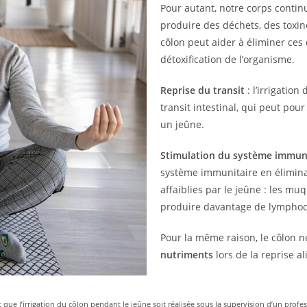
Pour autant, notre corps continu
produire des déchets, des toxine
côlon peut aider à éliminer ces
détoxification de l’organisme.
Reprise du transit
: l’irrigation
transit intestinal, qui peut pou
un jeûne.
Stimulation du système immun
système immunitaire en éliminan
affaiblies par le jeûne : les m
produire davantage de lymphoc
Pour la même raison, le côlon n
nutriments
lors de la reprise a
ue l’irrigation du côlon pendant le jeûne soit réalisée sous la supervision d’un profess