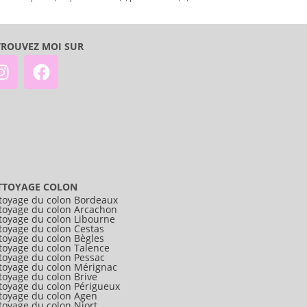
TROUVEZ MOI SUR
TTOYAGE COLON
toyage du colon Bordeaux
toyage du colon Arcachon
toyage du colon Libourne
toyage du colon Cestas
toyage du colon Bègles
toyage du colon Talence
toyage du colon Pessac
toyage du colon Mérignac
toyage du colon Brive
toyage du colon Périgueux
toyage du colon Agen
toyage du colon Niort