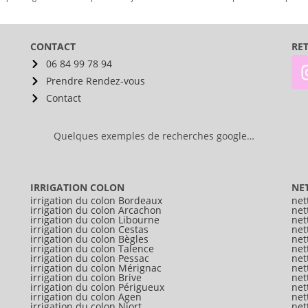
CONTACT
RE
06 84 99 78 94
Prendre Rendez-vous
Contact
Quelques exemples de recherches google…
IRRIGATION COLON
NE
irrigation du colon Bordeaux
net
irrigation du colon Arcachon
net
irrigation du colon Libourne
net
irrigation du colon Cestas
net
irrigation du colon Bègles
net
irrigation du colon Talence
net
irrigation du colon Pessac
net
irrigation du colon Mérignac
net
irrigation du colon Brive
net
irrigation du colon Périgueux
net
irrigation du colon Agen
net
irrigation du colon Niort
net