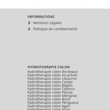
INFORMATIONS
Mentions Légales
Politique de confidentialité
HYDROTHERAPIE COLON
hydrotherapie colon Bordeaux
hydrotherapie colon Arcachon
hydrotherapie colon Libourne
hydrotherapie colon Cestas
hydrotherapie colon Bègles
hydrotherapie colon Talence
hydrotherapie colon Pessac
hydrotherapie colon Mérignac
hydrotherapie colon Brive
hydrotherapie colon Périgueux
hydrotherapie colon Agen
hydrotherapie colon Niort