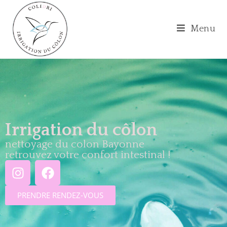
Menu
Irrigation du côlon
nettoyage du colon Bayonne
retrouvez votre confort intestinal !
PRENDRE RENDEZ-VOUS