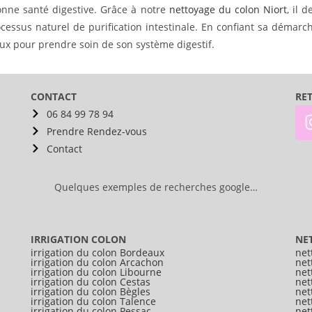
bonne santé digestive. Grâce à notre
nettoyage du colon Niort
, il 
essus naturel de purification intestinale. En confiant sa démarc
x pour prendre soin de son système digestif.
CONTACT
RE
06 84 99 78 94
Prendre Rendez-vous
Contact
Quelques exemples de recherches google…
IRRIGATION COLON
NE
irrigation du colon Bordeaux
net
irrigation du colon Arcachon
net
irrigation du colon Libourne
net
irrigation du colon Cestas
net
irrigation du colon Bègles
net
irrigation du colon Talence
net
irrigation du colon Pessac
net