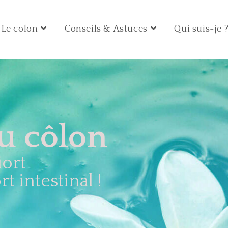
Le colon
Conseils & Astuces
Qui suis-je 
du côlon
iort
t intestinal !