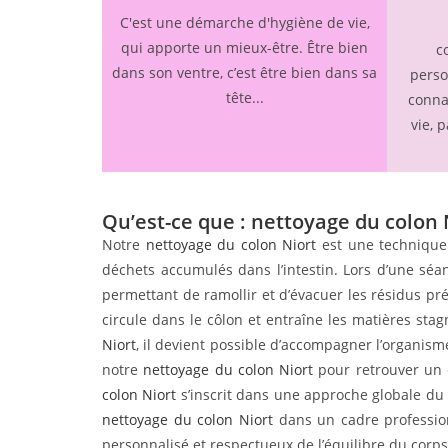
C'est une démarche d'hygiène de vie,
qui apporte un mieux-être. Être bien
c
dans son ventre, c’est être bien dans sa
perso
tête...
conna
vie, 
Qu’est-ce que : nettoyage du colon 
Notre
nettoyage du colon Niort
est une technique d
déchets accumulés dans l’intestin. Lors d’une sé
permettant de ramollir et d’évacuer les résidus pr
circule dans le côlon et entraîne les matières sta
Niort
, il devient possible d’accompagner l’organis
notre
nettoyage du colon Niort
pour retrouver un c
colon Niort
s’inscrit dans une approche globale du b
nettoyage du colon Niort
dans un cadre profession
personnalisé et respectueux de l’équilibre du corps