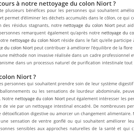
cours à notre nettoyage du colon Niort ?
e plusieurs bénéfices pour les personnes qui souhaitent améliore
rt
permet d’éliminer les déchets accumulés dans le côlon, ce qui c
on des résidus stagnants, notre
nettoyage du colon Niort
peut aide
s personnes remarquent également qu’après notre
nettoyage du co
notre
nettoyage du colon Niort
réside dans le fait qu’elle participe
e du colon Niort
peut contribuer à améliorer l’équilibre de la flore
une méthode non invasive réalisée dans un cadre professionnel e
rganisme dans un processus naturel de purification intestinale t
colon Niort ?
es personnes qui souhaitent prendre soin de leur système digestif e
es ballonnements ou les sensations de lourdeur abdominale, peuv
n. Notre
nettoyage du colon Niort
peut également intéresser les p
e de vie par un nettoyage intestinal encadré. De nombreuses pe
 détoxification digestive ou amorcer un changement alimentaire.
une sensation de ventre gonflé ou qui souhaitent améliorer leur 
rsonnes sensibles aux approches naturelles de la santé et qui c