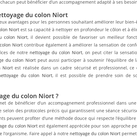
, chacun peut bénéficier d’un accompagnement adapté à ses besoins 
ettoyage du colon Niort
x avantages pour les personnes souhaitant améliorer leur bien-êtr
olon Niort
est sa capacité à nettoyer en profondeur le côlon et à él
u colon Niort
, il devient possible de favoriser un meilleur fonc
colon Niort
contribue également à améliorer la sensation de con
éfices de notre
nettoyage du colon Niort
, on peut citer la sensat
ge du colon Niort
peut aussi participer à soutenir l’équilibre de 
 Niort
est réalisée dans un cadre sécurisé et professionnel, c
nettoyage du colon Niort
, il est possible de prendre soin de 
age du colon Niort ?
et de bénéficier d’un accompagnement professionnel dans une d
ée selon des protocoles précis qui garantissent une séance sécur
ients peuvent profiter d’une méthode douce qui respecte l’équilibre
age du colon Niort
est également appréciée pour son approche pe
 l’organisme. Faire appel à notre
nettoyage du colon Niort
permet a