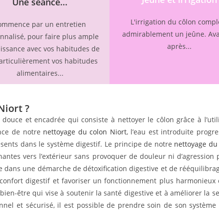
Une séance...
L'irrigation du côlon compl
ommence par un entretien
admirablement un jeûne. Ava
nnalisé, pour faire plus ample
après...
issance avec vos habitudes de
particulièrement vos habitudes
alimentaires...
Niort ?
ouce et encadrée qui consiste à nettoyer le côlon grâce à l’utilis
ance de notre
nettoyage du colon Niort
, l’eau est introduite prog
ésents dans le système digestif. Le principe de notre
nettoyage du 
gnantes vers l’extérieur sans provoquer de douleur ni d’agression
me dans une démarche de détoxification digestive et de rééquilibr
onfort digestif et favoriser un fonctionnement plus harmonieux d
ien-être qui vise à soutenir la santé digestive et à améliorer la s
nel et sécurisé, il est possible de prendre soin de son système
.