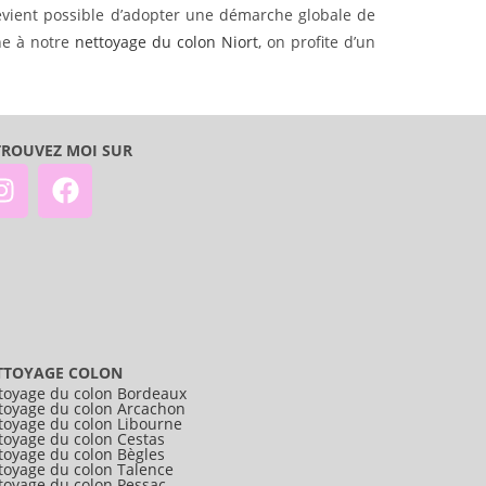
devient possible d’adopter une démarche globale de
he à notre
nettoyage du colon Niort
, on profite d’un
TROUVEZ MOI SUR
TTOYAGE COLON
toyage du colon Bordeaux
toyage du colon Arcachon
toyage du colon Libourne
toyage du colon Cestas
toyage du colon Bègles
toyage du colon Talence
toyage du colon Pessac